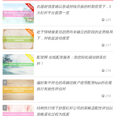
在题材强度难以形成持续共振的时期背景下，5
大杠杆平台股票一览
225
处于情绪修复但趋势尚未确立的阶段的走势格局
下，对收益波动接受
217
配资网 在线配资服务：助您轻松撬动财富杠
杆！
216
4
偏好集中持仓的高确信账户使用配资App的合规
执行有效性评估对
216
5
结构性行情下炒股杠杆公司的策略适配性评估以
策略退化过程为线索