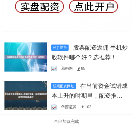
股票配资返佣 手机炒
长胜证券
股软件哪个好？选推荐！
易融网
95
在当前资金试错成
股票配资网址
本上升的时期里，配资推荐
的突发事件响应机制与
华西证券
162
全部加载完成