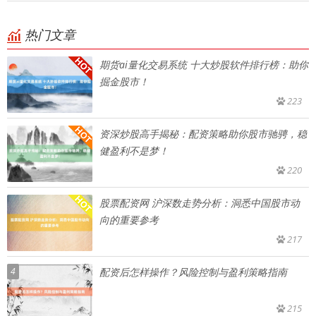
热门文章
期货ai量化交易系统 十大炒股软件排行榜：助你
掘金股市！
223
资深炒股高手揭秘：配资策略助你股市驰骋，稳
健盈利不是梦！
220
股票配资网 沪深数走势分析：洞悉中国股市动
向的重要参考
217
4
配资后怎样操作？风险控制与盈利策略指南
215