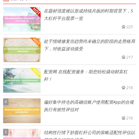
在题材强度难以形成持续共振的时期背景下，5
大杠杆平台股票一览
225
处于情绪修复但趋势尚未确立的阶段的走势格局
下，对收益波动接受
217
配资网 在线配资服务：助您轻松撬动财富杠
杆！
216
4
偏好集中持仓的高确信账户使用配资App的合规
执行有效性评估对
216
5
结构性行情下炒股杠杆公司的策略适配性评估以