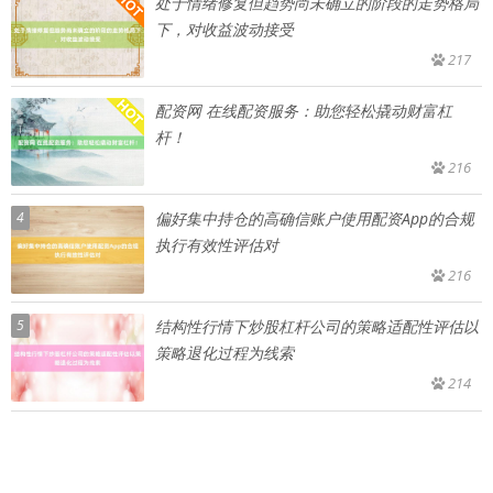
处于情绪修复但趋势尚未确立的阶段的走势格局
下，对收益波动接受
217
配资网 在线配资服务：助您轻松撬动财富杠
杆！
216
4
偏好集中持仓的高确信账户使用配资App的合规
执行有效性评估对
216
5
结构性行情下炒股杠杆公司的策略适配性评估以
策略退化过程为线索
214