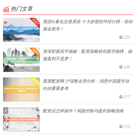
热门文章
期货ai量化交易系统 十大炒股软件排行榜：助你
掘金股市！
223
资深炒股高手揭秘：配资策略助你股市驰骋，稳
健盈利不是梦！
220
股票配资网 沪深数走势分析：洞悉中国股市动
向的重要参考
217
4
配资后怎样操作？风险控制与盈利策略指南
215