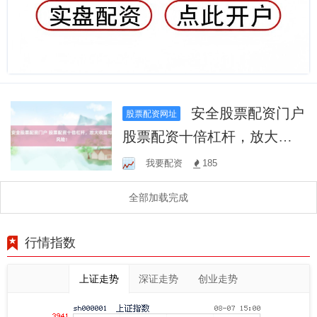
安全股票配资门户
股票配资网址
股票配资十倍杠杆，放大收
益与风险！
我要配资
185
全部加载完成
行情指数
上证走势
深证走势
创业走势