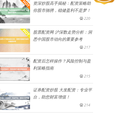
资深炒股高手揭秘：配资策略助
你股市驰骋，稳健盈利不是梦！
220
股票配资网 沪深数走势分析：洞
悉中国股市动向的重要参考
217
配资后怎样操作？风险控制与盈
利策略指南
215
证券配资炒股 大发配资：专业平
台，助您财富增值！
214