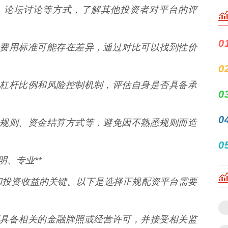
搜索、论坛讨论等方式，了解其他投资者对平台的评
0
的配资费用标准可能存在差异，通过对比可以找到性价
0
配资的杠杆比例和风险控制机制，评估自身是否具备承
0
0
的交易规则、资金结算方式等，避免因不熟悉规则而造
0
明、专业**
和投资收益的关键。以下是选择正规配资平台需要
台必须具备相关的金融牌照或经营许可，并接受相关监