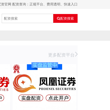
配资官网 配资查询：正规平台、费用透明、快速入口
配资搜索
更多配资平台