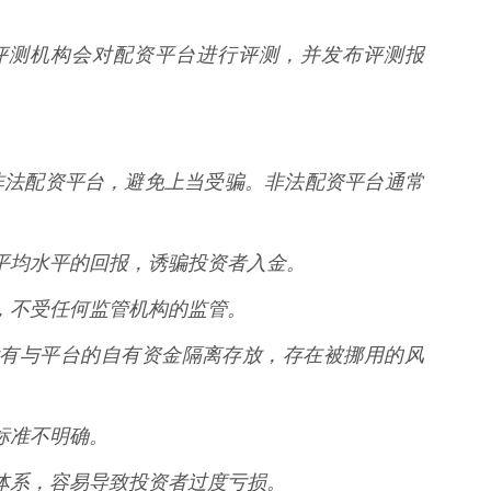
三方评测机构会对配资平台进行评测，并发布评测报
非法配资平台，避免上当受骗。非法配资平台通常
市场平均水平的回报，诱骗投资者入金。
资质，不受任何监管机构的监管。
资金没有与平台的自有资金隔离存放，存在被挪用的风
用标准不明确。
风控体系，容易导致投资者过度亏损。