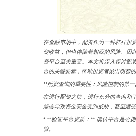
在金融市场中，配资作为一种杠杆投
资收益，但也伴随着相应的风险。因
资平台至关重要。本文将深入探讨配
台的关键要素，帮助投资者做出明智的
**配资查询的重要性：风险控制的第一步
在进行配资之前，进行充分的查询和
能会导致资金安全受到威胁，甚至遭受
* **验证平台资质：** 确认平台
管。