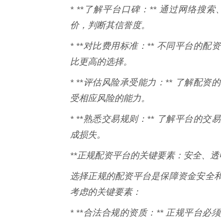
* **了解平台口碑：** 通过网络
价，判断其信誉度。
* **对比费用标准：** 不同平台
比更高的选择。
* **评估风险承受能力：** 了解
受相应风险的能力。
* **熟悉交易规则：** 了解平台
成损失。
**正规配资平台的关键要素：安全、透
选择正规的配资平台是保障资金安全
考虑的关键要素：
* **合法合规的资质：** 正规平