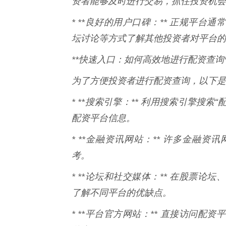
资者能够及时进行交易，抓住投资机会
* **良好的用户口碑：** 正规平
坛讨论等方式了解其他投资者对平台的
**快速入口：如何高效地进行配资查询*
为了方便投资者进行配资查询，以下是
* **搜索引擎：** 利用搜索引擎搜
配资平台信息。
* **金融资讯网站：** 许多金融
考。
* **论坛和社交媒体：** 在股票
了解不同平台的优缺点。
* **平台官方网站：** 直接访问