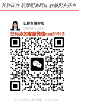
长胜证券,股票配资网址,炒股配资开户