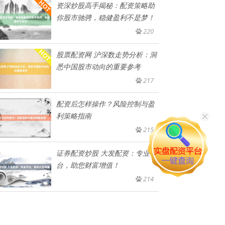
资深炒股高手揭秘：配资策略助
你股市驰骋，稳健盈利不是梦！
220
股票配资网 沪深数走势分析：洞
悉中国股市动向的重要参考
217
配资后怎样操作？风险控制与盈
利策略指南
215
证券配资炒股 大发配资：专业平
台，助您财富增值！
214