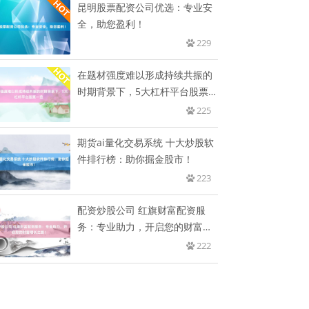
昆明股票配资公司优选：专业安
全，助您盈利！
229
在题材强度难以形成持续共振的
时期背景下，5大杠杆平台股票
一览
225
期货ai量化交易系统 十大炒股软
件排行榜：助你掘金股市！
223
配资炒股公司 红旗财富配资服
务：专业助力，开启您的财富增
长之
222