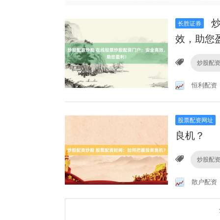
炒
长胜证券
效，助您
炒股配
恒利配资
股票配资网址
良机？
炒股配
散户配资