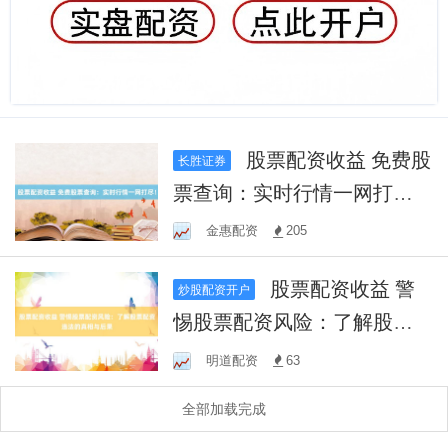
股票配资收益 免费股
长胜证券
票查询：实时行情一网打
尽！
金惠配资
205
股票配资收益 警
炒股配资开户
惕股票配资风险：了解股票
配资违法的真相与后果
明道配资
63
全部加载完成