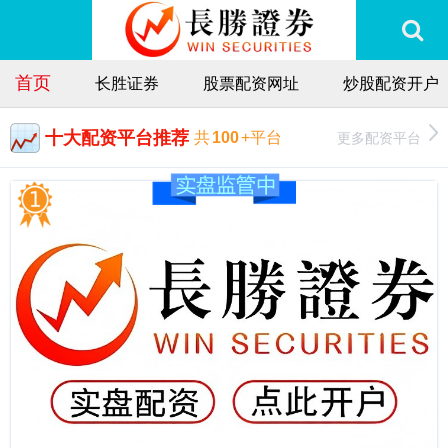
首页
长胜证券
股票配资网址
炒股配资开户
十大配资平台推荐
更多配资平台
共
100
+平台