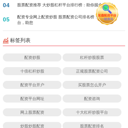
04
股票配资推荐 大炒股杠杆平台排行榜：助你掘金股市！
配资专业网上配资炒股 股票配资公司排名榜：精选优质平
05
台，助您
标签列表
配资炒股
杠杆炒股股票
十倍杠杆炒股
正规股票配资公司
配资平台开户
买股票怎么开户
配资平台网址
配资咨询
网上股票配资
十大杠杆炒股平台
炒股炒股配资
股票配资排名