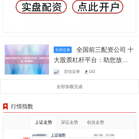
全国前三配资公司 十
长胜证券
大股票杠杆平台：助您放大
收益，精选推荐！
宏信证券
142
全部加载完成
行情指数
上证走势
深证走势
创业走势